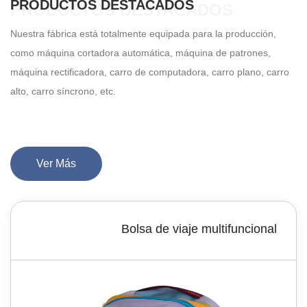
reconocimiento de los clientes por su eficiencia y
PRODUCTOS DESTACADOS
PRODUCTOS DESTACADOS
calidad.
Nuestra fábrica está totalmente equipada para la producción,
como máquina cortadora automática, máquina de patrones,
máquina rectificadora, carro de computadora, carro plano, carro
alto, carro síncrono, etc.
Ver Más
Bolsa de viaje multifuncional