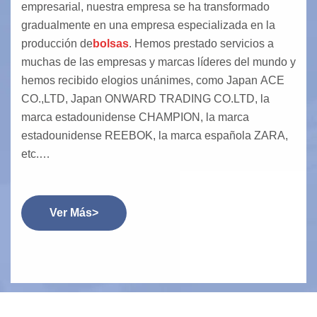
empresarial, nuestra empresa se ha transformado
gradualmente en una empresa especializada en la
producción de
bolsas
. Hemos prestado servicios a
muchas de las empresas y marcas líderes del mundo y
hemos recibido elogios unánimes, como Japan ACE
CO.,LTD, Japan ONWARD TRADING CO.LTD, la
marca estadounidense CHAMPION, la marca
estadounidense REEBOK, la marca española ZARA,
etc.
Para lograr un desarrollo mejor y más sostenible, la
empresa fundó Camboya Jin Cheng Clothing Co., Ltd.
en 2014. Actualmente, cuenta con 400 empleados. La
Ver Más>
empresa camboyana ha obtenido certificaciones de
marca de Champion, Reebok y TJX. Produce
principalmente productos de bolsas blandas, como
mochilas deportivas y bolsas de lona. Luego de 10
años de operación, la empresa ha recibido un alto